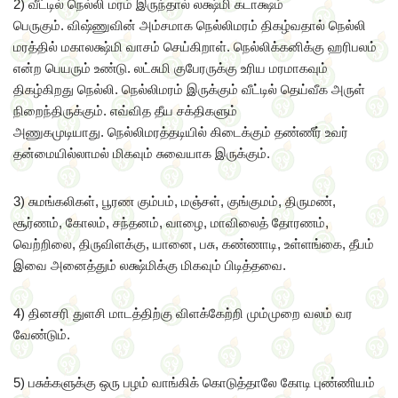
2) வீட்டில் நெல்லி மரம் இருந்தால் லக்ஷ்மி கடாக்ஷம்
பெருகும். விஷ்ணுவின் அம்சமாக நெல்லிமரம் திகழ்வதால் நெல்லி
மரத்தில் மகாலக்ஷ்மி வாசம் செய்கிறாள். நெல்லிக்கனிக்கு ஹரிபலம்
என்ற பெயரும் உண்டு. லட்சுமி குபேரருக்கு உரிய மரமாகவும்
திகழ்கிறது நெல்லி. நெல்லிமரம் இருக்கும் வீட்டில் தெய்வீக அருள்
நிறைந்திருக்கும். எவ்வித தீய சக்திகளும்
அணுகமுடியாது. நெல்லிமரத்தடியில் கிடைக்கும் தண்ணீர் உவர்
தன்மையில்லாமல் மிகவும் சுவையாக இருக்கும்.
3) சுமங்கலிகள், பூரண கும்பம், மஞ்சள், குங்குமம், திருமண்,
சூர்ணம், கோலம், சந்தனம், வாழை, மாவிலைத் தோரணம்,
வெற்றிலை, திருவிளக்கு, யானை, பசு, கண்ணாடி, உள்ளங்கை, தீபம்
இவை அனைத்தும் லக்ஷ்மிக்கு மிகவும் பிடித்தவை.
4) தினசரி துளசி மாடத்திற்கு விளக்கேற்றி மும்முறை வலம் வர
வேண்டும்.
5) பசுக்களுக்கு ஒரு பழம் வாங்கிக் கொடுத்தாலே கோடி புண்ணியம்