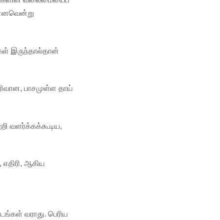
்னவென்று
கள்
இருந்தால்தான்
ரிவான
,
பாசமுள்ள
தாய்
்றி
வளர்க்கக்கூடிய
,
,
எதிரி
,
ஆகிய
டங்கள்
வராது
.
பெரிய