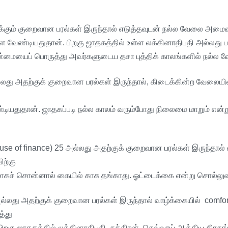
்கும்
குறைவான
பரல்கள்
இருந்தால்
எடுத்தவுடன்
நல்ல
வேலை
அமைவ
ள
வேண்டியதுதான்
.
பிறகு
ஜாதகத்தில்
உள்ள
லக்கினாதிபதி
அல்லது
ப
ன்மையைப்
பொருத்து
அவர்களுடைய
தசா
புத்திக்
காலங்களில்
நல்ல
வ
லது
அதற்குக்
குறைவான
பரல்கள்
இருந்தால்
,
கிடைக்கின்ற
வேலையில
டியதுதான்
.
ஜாதகப்படி
நல்ல
காலம்
வரும்போது
நிலைமை
மாறும்
என்ற
se of finance) 25
அல்லது
அதற்குக்
குறைவான
பரல்கள்
இருந்தால்
ிற்கு
மாகச்
சொன்னால்
கையில்
காசு
தங்காது
.
ஓட்டைக்கை
என்று
சொல்லுவ
ல்லது
அதற்குக்
குறைவான
பரல்கள்
இருந்தால்
வாழ்க்கையில்
comfor
்து
பிறகு
ஜாதகத்தில்
லக்கினாதிபதி
,
சுக்கிரன்
,
செவ்வாய்
ஆக்கிய
கிரகங