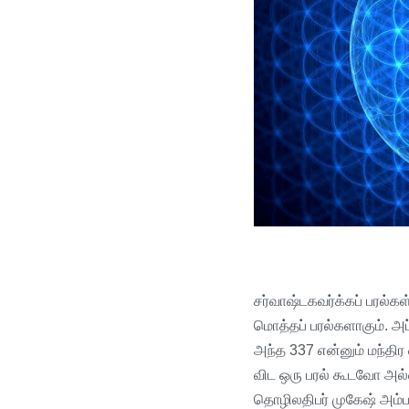
சர்வாஷ்டகவர்க்கப்
பரல்கள
மொத்தப்
பரல்களாகும்
.
அப்
அந்த
337
என்னும்
மந்திர
விட
ஒரு
பரல்
கூடவோ
அல்
தொழிலதிபர்
முகேஷ்
அம்ப