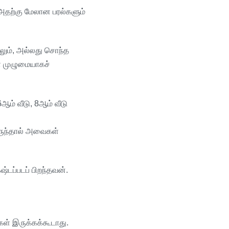
அதற்கு
மேலான
பரல்களும்
லும்
,
அல்லது
சொந்த
்
முழுமையாகச்
6
ஆம்
வீடு
, 8
ஆம்
வீடு
ுந்தால்
அவைகள்
ஷ்டப்படப்
பிறந்தவன்
.
கள்
இருக்கக்கூடாது
.