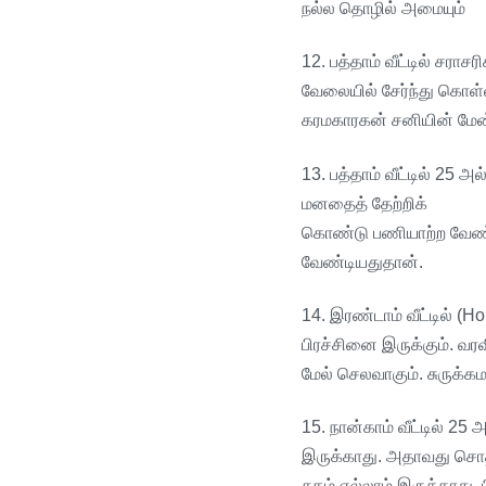
நல்ல
தொழில்
அமையும்
12.
பத்தாம்
வீட்டில்
சராசரிக
வேலையில்
சேர்ந்து
கொள்
கரமகாரகன்
சனியின்
மே
13.
பத்தாம்
வீட்டில்
25
அல்
மனதைத்
தேற்றிக்
கொண்டு
பணியாற்ற
வேண்
வேண்டியதுதான்
.
14.
இரண்டாம்
வீட்டில்
(Hou
பிரச்சினை
இருக்கும்
.
வரவ
மேல்
செலவாகும்
.
சுருக்க
15.
நான்காம்
வீட்டில்
25
அ
இருக்காது
.
அதாவது
சொத
சுகம்
எல்லாம்
இருக்காது
.