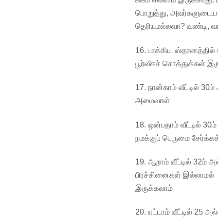
பொறுத்து
,
அவர்களுடைய
தெரியுமல்லவா
?
வண்டி
,
வ
16.
பாக்கிய
ஸ்தானத்தில்
பூர்வீகச்
சொத்துக்கள்
இரு
17.
நான்காம்
வீட்டில்
30
ம்
அமைவாள்
18.
ஒன்பதாம்
வீட்டில்
30
ம்
நமக்குப்
பெருமை
சேர்க்கக
19.
ஆறாம்
வீட்டில்
32
ம்
அல
பிரச்சினைகள்
இல்லாமல்
இருக்கலாம்
20.
எட்டாம்
வீட்டில்
25
அல்