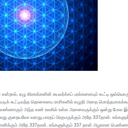
்
என்றால்
,
ஏழு
கிரகங்களின்
சுயவர்க்கப்
பரல்களையும்
கூட்டி
ஒவ்வொர
படிக்
கூட்டிவந்த
தொகையை
ராசிகளில்
எழுதி
அதை
மொத்தமாகக்கூட
எண்ணாகும்
அந்த
எண்
உலகில்
உள்ள
அனைவருக்கும்
ஒன்று
போல
இர
லது
குறையவோ
வராது
.
பாரதப்
பிரதமருக்கும்
அதே
337
தான்
.
உங்களுக்
ானிக்கும்
அதே
337
தான்
.
உங்களுக்கும்
337
தான்
அழகான
பெண்ண