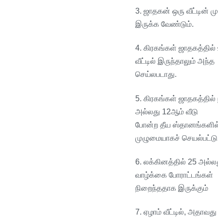
3.
ஜாதகன்
ஒரு
வீட்டின்
மு
இருக்க
வேண்டும்
.
4.
கிரகங்கள்
ஜாதகத்தில்
வீட்டில்
இருந்தாலும்
அந்த
செய்லபடாது
.
5.
கிரகங்கள்
ஜாதகத்தில்
அல்லது
12
ஆம்
வீடு
போன்ற
தீய
ஸ்தானங்களில
முழுமையாகச்
செயல்பட்டு
6.
லக்கினத்தில்
25
அல்ல
வாழ்க்கை
போராட்டங்கள்
நிறைந்ததாக
இருக்கும்
7.
ஏழாம்
வீட்டில்
,
அதாவது