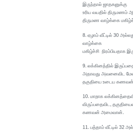
இருந்தால்
ஜாதகனுக்கு
உரிய
வயதில்
திருமணம்
ஆ
திருமண
வாழ்க்கை
மகிழ்
8.
ஏழாம்
வீட்டில்
30
அல்லத
வாழ்க்கை
மகிழ்ச்சி
நிரம்பியதாக
இரு
9.
லக்கினத்தில்
இருப்பத
அதாவது
அவனைவிட
மே
தகுதியை
உடைய
கணவன
10.
மாறாக
லக்கினத்தைவ
விருப்பதைவிட
,
தகுதியை
கணவன்
அமைவான்
.
11.
பத்தாம்
வீட்டில்
32
அல்