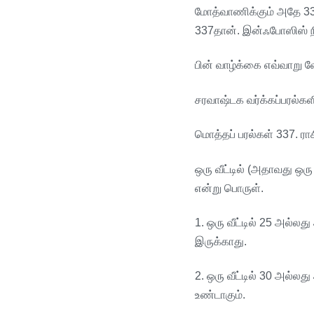
மோத்வாணிக்கும்
அதே
3
337
தான்
.
இன்ஃபோஸிஸ்
பின்
வாழ்க்கை
எவ்வாறு
வ
சரவாஷ்டக
வர்க்கப்பரல்கள
மொத்தப்
பரல்கள்
337.
ரா
ஒரு
வீட்டில்
(
அதாவது
ஒரு
என்று
பொருள்
.
1.
ஒரு
வீட்டில்
25
அல்லது
இருக்காது
.
2.
ஒரு
வீட்டில்
30
அல்லது
உண்டாகும்
.