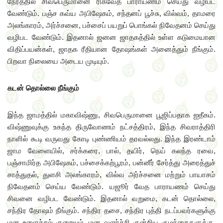
நேரத்தில் சிவபெருமானை ரிக்வேத பாராயணம் செய்து வழிபட
வேண்டும். பஞ்ச கவ்ய அபிஷேகம், சந்தனப் பூச்சு, வில்வம், தாமரை
அலங்காரம், அர்ச்சனை, பச்சைப் பயறுப் பொங்கல் நிவேதனம் செய்து
வழிபட வேண்டும். இதனால் ஜனன ஜாதகத்தில் உள்ள கடுமையான
விதிப்பயன்கள், ஜாதக ரீதியான தோஷங்கள் அனைத்தும் நீங்கும்.
பிறவா நிலையை அடைய முடியும்.
கடன் தொல்லை நீங்கும்
இந்த ஜாமத்தில் மகாவிஷ்ணு, சிவபெருமானை பூஜிப்பதாக ஐதீகம்.
விஷ்ணுவுக்கு உகந்த திருவோணம் நட்சத்திரம், இந்த சிவராத்திரி
நாளில் கூடி வருவது கோடி புண்ணியம் தரவல்லது. இந்த இரண்டாம்
ஜாம வேளையில், சர்க்கரை, பால், தயிர், நெய் கலந்த ரவை,
பஞ்சாமிர்த அபிஷேகம், பச்சைக்கற்பூரம், பன்னீர் சேர்த்து அரைத்துச்
சாத்துதல், துளசி அலங்காரம், வில்வ அர்ச்சனை மற்றும் பாயாசம்
நிவேதனம் செய்ய வேண்டும். யஜூர் வேத பாராயணம் செய்து
சிவனை வழிபட வேண்டும். இதனால் வறுமை, கடன் தொல்லை,
சந்திர தோஷம் நீங்கும். சந்திர தசை, சந்திர புத்தி நடப்பவர்களுக்கு
மன உளைச்சல் குறையும். மன வளர்ச்சி குன்றிய குழந்தைகளுக்கு,