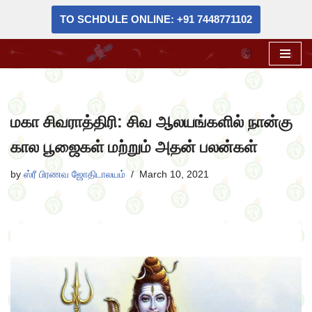
TO SCHDULE ONLINE: +91 7448771102
Skip
to
content
மகா சிவராத்திரி: சிவ ஆலயங்களில் நான்கு
கால பூஜைகள் மற்றும் அதன் பலன்கள்
by
ஸ்ரீ பிரணவ ஜோதிடாலயம்
March 10, 2021