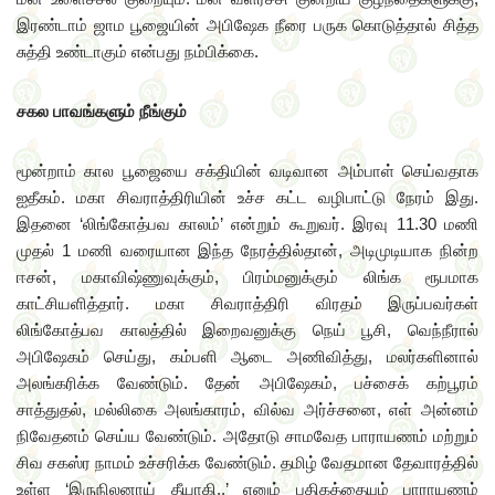
இரண்டாம் ஜாம பூஜையின் அபிஷேக நீரை பருக கொடுத்தால் சித்த
சுத்தி உண்டாகும் என்பது நம்பிக்கை.
சகல பாவங்களும் நீங்கும்
மூன்றாம் கால பூஜையை சக்தியின் வடிவான அம்பாள் செய்வதாக
ஐதீகம். மகா சிவராத்திரியின் உச்ச கட்ட வழிபாட்டு நேரம் இது.
இதனை ‘லிங்கோத்பவ காலம்’ என்றும் கூறுவர். இரவு 11.30 மணி
முதல் 1 மணி வரையான இந்த நேரத்தில்தான், அடிமுடியாக நின்ற
ஈசன், மகாவிஷ்ணுவுக்கும், பிரம்மனுக்கும் லிங்க ரூபமாக
காட்சியளித்தார். மகா சிவராத்திரி விரதம் இருப்பவர்கள்
லிங்கோத்பவ காலத்தில் இறைவனுக்கு நெய் பூசி, வெந்நீரால்
அபிஷேகம் செய்து, கம்பளி ஆடை அணிவித்து, மலர்களினால்
அலங்கரிக்க வேண்டும். தேன் அபிஷேகம், பச்சைக் கற்பூரம்
சாத்துதல், மல்லிகை அலங்காரம், வில்வ அர்ச்சனை, எள் அன்னம்
நிவேதனம் செய்ய வேண்டும். அதோடு சாமவேத பாராயணம் மற்றும்
சிவ சகஸ்ர நாமம் உச்சரிக்க வேண்டும். தமிழ் வேதமான தேவாரத்தில்
உள்ள ‘இருநிலனாய் தீயாகி..’ எனும் பதிகத்தையும் பாராயணம்