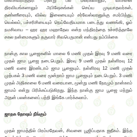
மகாசிவராத்திரி அன்று பல மலர்களாலும், வாசனை
திரவியங்களாலும் அபிஷேகங்கள் செய்ய முடியாதவர்கள்,
தண்ணீரையும், வில்வ இலையையும் சர்வேஸ்வரனுக்கு சமர்பித்து,
வெல்லம், பச்சரிசியையும் நெய்வேதியமாக படைத்து வணங்கி, ஓம்
நமசிவாய – ஹர ஹர மஹாதேவ என்ற மந்திரத்தை உச்சரித்தாலே
சகல நன்மைகளும் தருவார் சிவபெருமான் என்பது நம்பிக்கை
நான்கு கால பூஜைகளில் மாலை 6 மணி முதல் இரவு 9 மணி வரை
முதல் ஜாம பூஜை நடைபெறும். இரவு 9 மணி முதல் நள்ளிரவு 12
மணி வரை இரண்டாம் ஜாம பூஜையும். நள்ளிரவு 12 மணி முதல்
முற்பகல் 3 மணி வரை மூன்றாம் ஜாம பூஜையும் நடைபெறும். 3 மணி
முதல் அதிகாலை 6 மணி வரையான, மூன்று மணி நேரமும் நான்காம்
ஜாமம் என்று பிரிக்கப்படுகிறது. இந்த நான்கு ஜாம பூஜை மற்றும்
அதன் பலன்களைப் பற்றி இங்கே பார்க்கலாம்.
ஜாதக தோஷம் நீங்கும்
முதல் ஜாமத்தில் பிரம்மதேவன், சிவனை பூஜிப்பதாக ஐதீகம். இந்த